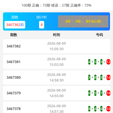
100期 正确：73期 错误：27期 正确率：73%
期数
倒计时
5
+
2
+
5
=
12
小
双
3467382
期
8
期数
时间
号码
2026-08-09
3467382
等待开奖
15:05:30
2026-08-09
3467381
4
+
5
+
3
=
12
15:02:00
2026-08-09
3467380
3
+
8
+
3
=
14
14:58:30
2026-08-09
3467379
6
+
5
+
7
=
18
14:55:00
2026-08-09
3467378
8
+
4
+
4
=
16
14:51:30