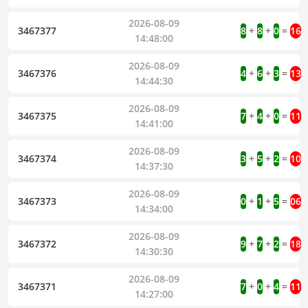
2026-08-09
3467377
8
+
8
+
0
=
16
14:48:00
2026-08-09
3467376
4
+
6
+
3
=
13
14:44:30
2026-08-09
3467375
7
+
4
+
0
=
11
14:41:00
2026-08-09
3467374
3
+
5
+
2
=
10
14:37:30
2026-08-09
3467373
0
+
1
+
5
=
06
14:34:00
2026-08-09
3467372
9
+
7
+
2
=
18
14:30:30
2026-08-09
3467371
7
+
0
+
4
=
11
14:27:00