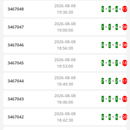
2026-08-08
3467048
5
+
8
+
4
=
17
19:36:30
2026-08-08
3467047
1
+
1
+
6
=
08
19:00:00
2026-08-08
3467046
0
+
2
+
6
=
08
18:56:30
2026-08-08
3467045
5
+
6
+
7
=
18
18:53:00
2026-08-08
3467044
7
+
2
+
2
=
11
18:49:30
2026-08-08
3467043
1
+
8
+
1
=
10
18:46:00
2026-08-08
3467042
6
+
8
+
6
=
20
18:42:30