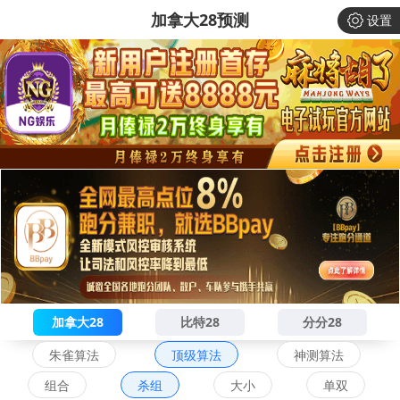
加拿大28预测
设置
加拿大28
比特28
分分28
朱雀算法
顶级算法
神测算法
组合
杀组
大小
单双