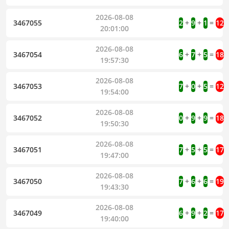
2026-08-08
3467055
2
+
9
+
1
=
12
20:01:00
2026-08-08
3467054
6
+
7
+
5
=
18
19:57:30
2026-08-08
3467053
7
+
0
+
5
=
12
19:54:00
2026-08-08
3467052
0
+
9
+
9
=
18
19:50:30
2026-08-08
3467051
7
+
5
+
5
=
17
19:47:00
2026-08-08
3467050
7
+
6
+
6
=
19
19:43:30
2026-08-08
3467049
6
+
9
+
2
=
17
19:40:00